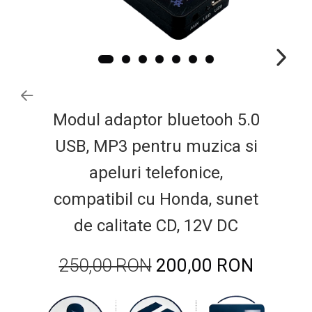
Ford
Renault
Mercedes Benz
Citroen / Peugeot
Nissan
Volvo
Modul adaptor bluetooh 5.0
Jeep / Crysler / Dodge
USB, MP3 pentru muzica si
Subaru
apeluri telefonice,
Suzuki
Land Rover
compatibil cu Honda, sunet
Nissan
de calitate CD, 12V DC
Opel
Porsche
250,00 RON
200,00 RON