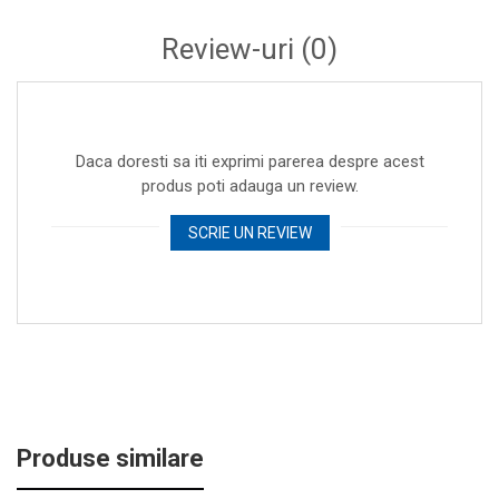
Apeluri hands-free
– microfonul inclus asigură o
comunicare clară, iar sunetul apelurilor se redă în
Review-uri
(0)
difuzoarele mașinii.
Port USB pentru stick de memorie
– redă muzică de
pe Flash drive fără telefon.
Intrare AUX-IN
– conectează orice dispozitiv audio
Daca doresti sa iti exprimi parerea despre acest
extern, precum telefon sau MP3 player.
produs poti adauga un review.
Sunet clar, fără distorsiuni
– calitate audio ridicată,
fără zgomote nedorite.
SCRIE UN REVIEW
Compatibilitate modele Honda:
Honda Accord (2003–2011)
Honda CR-V (2005–2011)
Honda S2000 (2004–2009)
Honda Fit (2002–2011)
Honda Civic (2006–2011)
Honda Odyssey (2005–2011)
Produse similare
Honda City / Ciimo (2002–2011)