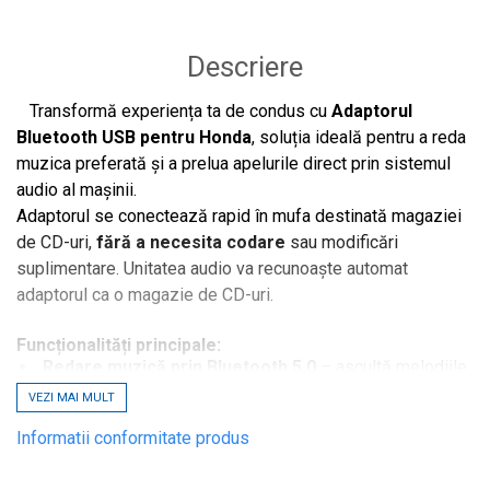
Descriere
Transformă experiența ta de condus cu
Adaptorul
Bluetooth USB pentru Honda
, soluția ideală pentru a reda
muzica preferată și a prelua apelurile direct prin sistemul
audio al mașinii.
Adaptorul se conectează rapid în mufa destinată magaziei
de CD-uri,
fără a necesita codare
sau modificări
suplimentare. Unitatea audio va recunoaște automat
adaptorul ca o magazie de CD-uri.
Funcționalități principale:
Redare muzică prin Bluetooth 5.0
– ascultă melodiile
preferate direct de pe telefon în boxele mașinii.
VEZI MAI MULT
Control complet de pe volan sau CD player
–
Informatii conformitate produs
schimbă piesele înainte/înapoi și gestionează apelurile
fără a-ți lua mâinile de pe volan.