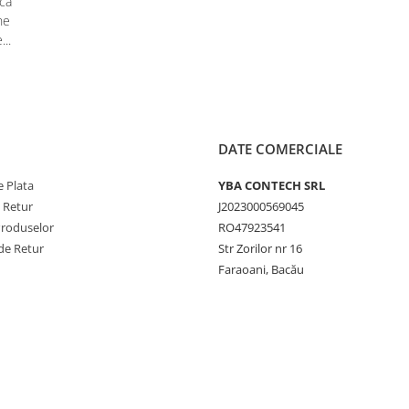
ica
ne
...
DATE COMERCIALE
 Plata
YBA CONTECH SRL
e Retur
J2023000569045
Produselor
RO47923541
de Retur
Str Zorilor nr 16
Faraoani, Bacău