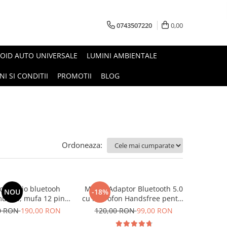
0743507220
0,00
OID AUTO UNIVERSALE
LUMINI AMBIENTALE
I SI CONDITII
PROMOTII
BLOG
Ordoneaza:
or audio bluetooh
Modul Adaptor Bluetooth 5.0
NOU
-18%
uzica, mufa 12 pini,
cu microfon Handsfree pentru
u, plug and play,
muzica MP3, apeluri
0 RON
190,00 RON
120,00 RON
99,00 RON
l Volkswagen, Skoda,
telefonice Volkswagen, Audi,