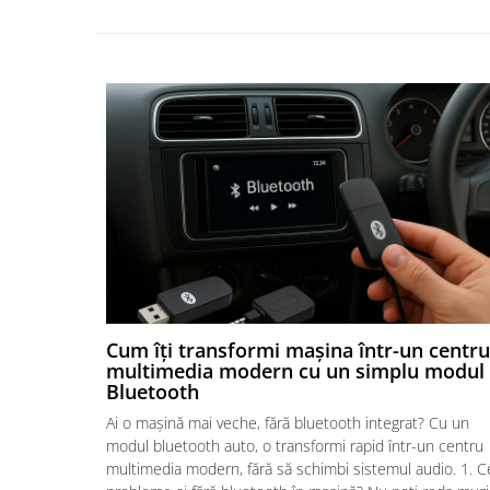
Cum îți transformi mașina într-un centru
multimedia modern cu un simplu modul
Bluetooth
Ai o mașină mai veche, fără bluetooth integrat? Cu un
modul bluetooth auto, o transformi rapid într-un centru
multimedia modern, fără să schimbi sistemul audio. 1. C