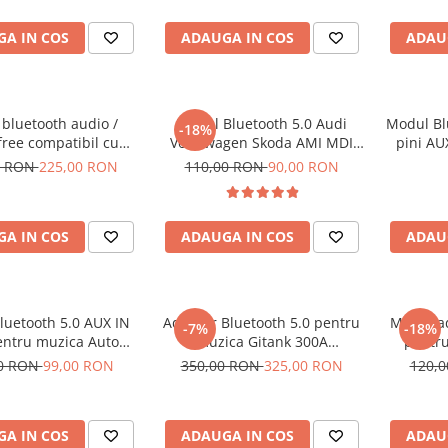
udi, Seat, sunet de
Audi, Se
tate CD, 12V DC
A IN COS
ADAUGA IN COS
ADAU
bluetooth audio /
Modul Bluetooth 5.0 Audi
Modul Bl
-18%
ree compatibil cu
Volkswagen Skoda AMI MDI
pini AU
agen, Audi, Skoda,
MMI 3G A1 A3 A4 A5 A6 A8 Q3
compa
0 RON
225,00 RON
110,00 RON
90,00 RON
Seat, 12 Pini
Q5 Q7 RS4 S3 S4 S5 S7 A6L
Skoda, 
A8L 2010+
510, RNS
B
A IN COS
ADAUGA IN COS
ADAU
luetooth 5.0 AUX IN
Adaptor Bluetooth 5.0 pentru
Modul ad
-7%
-18%
ntru muzica Auto
muzica Gitank 300A
pentru muz
al Negru, Plug and
compatibil cu Audi,
telefon
00 RON
99,00 RON
350,00 RON
325,00 RON
120,
play, 5V
Volkswagen, Skoda, Mercedes
300 / R
MMI 3G AMI
A IN COS
ADAUGA IN COS
ADAU