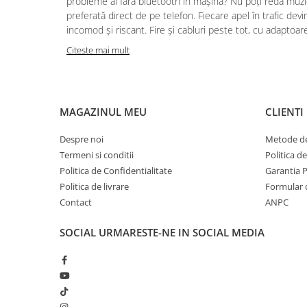
probleme ai fără bluetooth în mașină? Nu poți reda muz
preferată direct de pe telefon. Fiecare apel în trafic devi
incomod și riscant. Fire și cabluri peste tot, cu adaptoare
Citeste mai mult
MAGAZINUL MEU
CLIENTI
Despre noi
Metode de
Termeni si conditii
Politica d
Politica de Confidentialitate
Garantia 
Politica de livrare
Formular 
Contact
ANPC
SOCIAL
URMARESTE-NE IN SOCIAL MEDIA