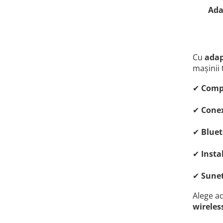
Ada
Cu
adap
mașinii 
✔
Compa
✔
Conex
✔
Bluet
✔
Insta
✔
Sunet
Alege a
wireles