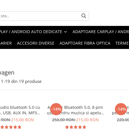
LAY / ANDROID AUTO DEDICATE
ADAPTOARE CARPLAY / ANDR
ARIER
ACCESORII DIVERSE
ADAPTOARE FIBRA OPTICA
TERMEN
wagen
1-
19
din
19
produse
udio bluetooh 5.0 cu
Adaptor Bluetooth 5.0, 8 pini
Adapt
-14%
-14%
, USB, AUX IN, MP3,
usb, pentru muzica si apeluri
pentru m
ini, negru, plug and
telefonice Skoda Volkswagen
negr
0 RON
215,00 RON
250,00 RON
215,00 RON
220,0
mpatibil Volkswagen,
Audi Seat
compatibi