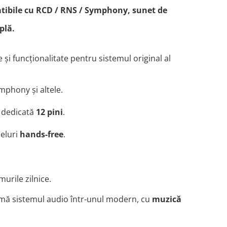
ibile cu RCD / RNS / Symphony, sunet de
plă.
 și funcționalitate pentru sistemul original al
ymphony și altele.
 dedicată
12 pini
.
peluri
hands-free
.
urile zilnice.
rmă sistemul audio într-unul modern, cu
muzică