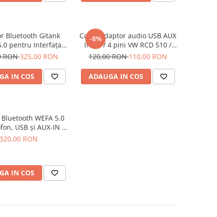
r Bluetooth Gitank
Cablu adaptor audio USB AUX
-8%
.0 pentru Interfața
IN 12 / 4 pini VW RCD 510 /
lă iPod/iPhone cu
310 / 300 / 315 compatibil cu
0 RON
325,00 RON
120,00 RON
110,00 RON
tor 30 pini, Audi,
Volkswagen, negru
gen, Mercedes-Benz,
GA IN COS
ADAUGA IN COS
i Motociclete (Cablu
d iPhone NEINCLUS)
Bluetooth WEFA 5.0
fon, USB și AUX-IN –
agen, Skoda, Audi,
320,00 RON
e audio CD, MP3,
C, Plug and play
GA IN COS