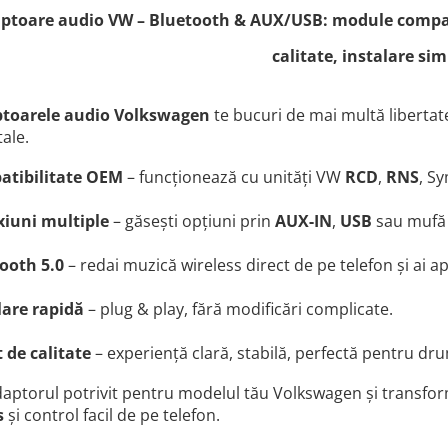
ptoare audio VW – Bluetooth & AUX/USB: module compat
calitate, instalare sim
toarele audio Volkswagen
te bucuri de mai multă libertate
tale.
tibilitate OEM
– funcționează cu unități VW
RCD
,
RNS
, S
iuni multiple
– găsești opțiuni prin
AUX-IN
,
USB
sau mufă
ooth 5.0
– redai muzică wireless direct de pe telefon și ai a
lare rapidă
– plug & play, fără modificări complicate.
 de calitate
– experiență clară, stabilă, perfectă pentru drum
daptorul potrivit pentru modelul tău Volkswagen și transfo
s
și control facil de pe telefon.