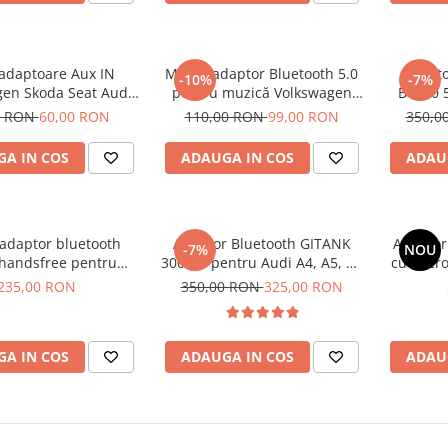
adaptoare Aux IN
Modul adaptor Bluetooth 5.0
Adapto
-10%
-7%
en Skoda Seat Audi
pentru muzică Volkswagen
BT100 5
 Benz MMI 3G / MMI
RCD 300 / RCD 300 MP3, AUX
Muzica
0 RON
60,00 RON
110,00 RON
99,00 RON
350,0
G / AMI / MDI
IN
conec
Volkswa
A IN COS
ADAUGA IN COS
ADAU
BMW CIC ș
AMI iPo
adaptor bluetooth
Adaptor Bluetooth GITANK
Adaptor 
-7%
NOU
ndsfree pentru
300 2G pentru Audi A4, A5, A6
cu Micro
n, Audi, Skoda, Seat
A8, Q7 (2006–2009) cu
Volksw
235,00 RON
350,00 RON
325,00 RON
8 PINI
interfață AMI, MMI 2G
Seat, Caliat
FLA
A IN COS
ADAUGA IN COS
ADAU