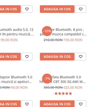
at, sunet de calitate
Skoda, Seat, 12 Pini, 12 V DC
CD, 12V DC
microfon 5 M AUX IN
GA IN COS
ADAUGA IN COS
uetooth audio 5.0, 12
Adaptor Bluetooth, 8 pini ,
-10%
X IN pentru muzică,
pentru muzica compatibil cu
tibil cu VW, Audi,
Skoda Volkswagen Audi Seat,
99,00 RON
210,00 RON
190,00 RON
SEAT – RCD 310, RCD
Plug and play
 510, Audi Symphony,
olero, Concert
GA IN COS
ADAUGA IN COS
aptor Bluetooth 5.0
Interfata Bluetooth 5.0
-7%
ică și apeluri
YATOUR CBT 300 3G AMI MMI
ice Volkswagen RCD
MDI Negru Volkswagen Audi
00 RON
99,00 RON
350,00 RON
325,00 RON
CD 300 MP3, AUX IN
Skoda Mercedes Benz cu port
MMI in torpedou sau cotiera
GA IN COS
ADAUGA IN COS