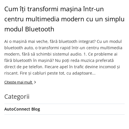
Ford
Cum îți transformi mașina într-un
Renault
centru multimedia modern cu un simplu
Mercedes Benz
Citroen / Peugeot
modul Bluetooth
Nissan
Ai o mașină mai veche, fără bluetooth integrat? Cu un modul
Volvo
bluetooth auto, o transformi rapid într-un centru multimedia
Jeep / Crysler / Dodge
modern, fără să schimbi sistemul audio. 1. Ce probleme ai
fără bluetooth în mașină? Nu poți reda muzica preferată
Subaru
direct de pe telefon. Fiecare apel în trafic devine incomod și
Suzuki
riscant. Fire și cabluri peste tot, cu adaptoare...
Land Rover
Citeste mai mult
Nissan
Categorii
Opel
Porsche
AutoConnect Blog