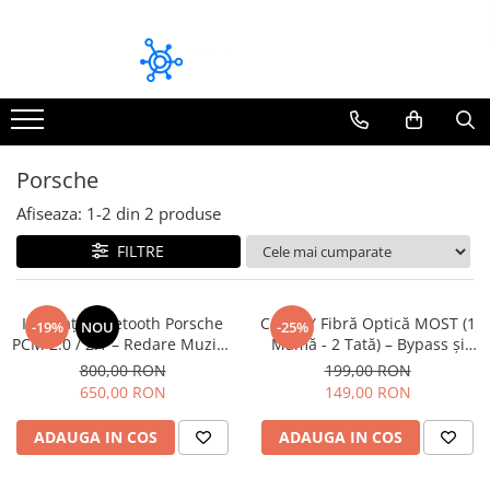
Module bluetooth dedicate
Module CarPlay / Android Auto Dedicate
Volkswagen
Audi
Pioneer
BMW
Porsche
Mitsubishi
Mazda
Afiseaza:
1-
2
din
2
produse
Audi
Mercedes Benz
FILTRE
Skoda
Volkswagen
Seat
Volvo
Toyota
Interfață Bluetooth Porsche
Cablu Y Fibră Optică MOST (1
-19%
NOU
-25%
PCM 2.0 / 2.1 – Redare Muzică
Mamă - 2 Tată) – Bypass și
Fiat / Alfa Romeo / Lancia
& Apeluri Hands-Free, USB
Reparație Multimedia (Audi,
800,00 RON
199,00 RON
12V
BMW, Mercedes, Porsche, VW)
Honda
650,00 RON
149,00 RON
Mazda
ADAUGA IN COS
ADAUGA IN COS
BMW