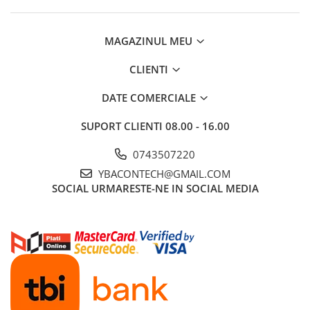
Ford
Renault
MAGAZINUL MEU
Mercedes Benz
Citroen / Peugeot
CLIENTI
Nissan
DATE COMERCIALE
Volvo
SUPORT CLIENTI
08.00 - 16.00
Jeep / Crysler / Dodge
Subaru
0743507220
Suzuki
YBACONTECH@GMAIL.COM
SOCIAL
URMARESTE-NE IN SOCIAL MEDIA
Land Rover
Nissan
Opel
Porsche