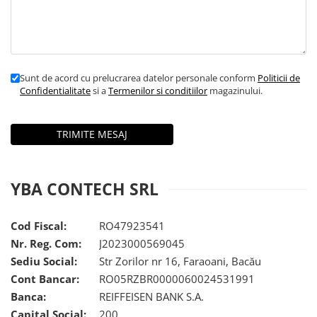
Sunt de acord cu prelucrarea datelor personale conform
Politicii de
Confidentialitate
si a
Termenilor si conditiilor
magazinului.
YBA CONTECH SRL
Cod Fiscal:
RO47923541
Nr. Reg. Com:
J2023000569045
Sediu Social:
Str Zorilor nr 16, Faraoani, Bacău
Cont Bancar:
RO05RZBR0000060024531991
Banca:
REIFFEISEN BANK S.A.
Capital Social:
200