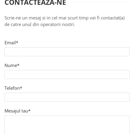
Ford
CONTACTEAZA-NE
Renault
Scrie-ne un mesaj si in cel mai scurt timp vei fi contactat(a)
Mercedes Benz
de catre unul din operatorii nostri.
Citroen / Peugeot
Nissan
Email*
Volvo
Jeep / Crysler / Dodge
Subaru
Nume*
Suzuki
Land Rover
Telefon*
Nissan
Opel
Mesajul tau*
Porsche