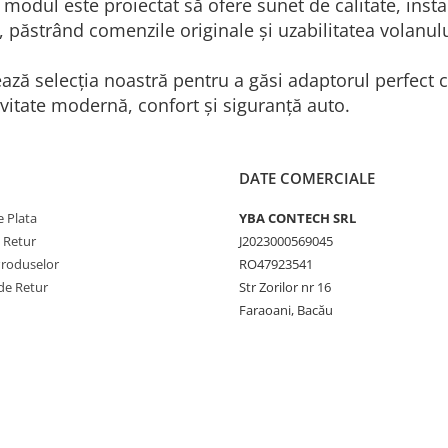
 modul este proiectat să ofere sunet de calitate, insta
 păstrând comenzile originale și uzabilitatea volanulu
ază selecția noastră pentru a găsi adaptorul perfect 
vitate modernă, confort și siguranță auto.
DATE COMERCIALE
 Plata
YBA CONTECH SRL
e Retur
J2023000569045
Produselor
RO47923541
de Retur
Str Zorilor nr 16
Faraoani, Bacău