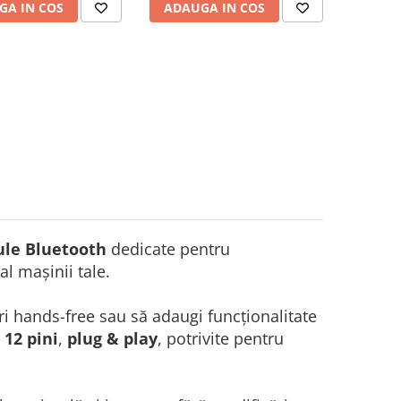
DC Negru 12 pini
6000CD, 5000RDS, 12 V Negru
GA IN COS
ADAUGA IN COS
le Bluetooth
dedicate pentru
l mașinii tale.
uri hands-free sau să adaugi funcționalitate
12 pini
,
plug & play
, potrivite pentru