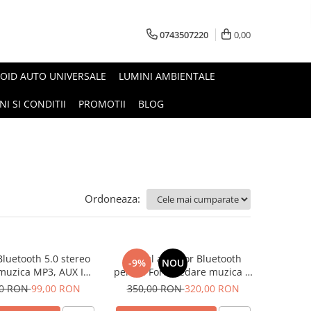
0743507220
0,00
OID AUTO UNIVERSALE
LUMINI AMBIENTALE
I SI CONDITII
PROMOTII
BLOG
Ordoneaza:
luetooth 5.0 stereo
Modul adaptor Bluetooth
-9%
NOU
muzica MP3, AUX IN
pentru Ford, redare muzica si
ocus Mondeo C-Max
apeluri telefonice , AUX și
00 RON
99,00 RON
350,00 RON
320,00 RON
usion Gala-xy Transit
USB, compatibilă 12 Pini