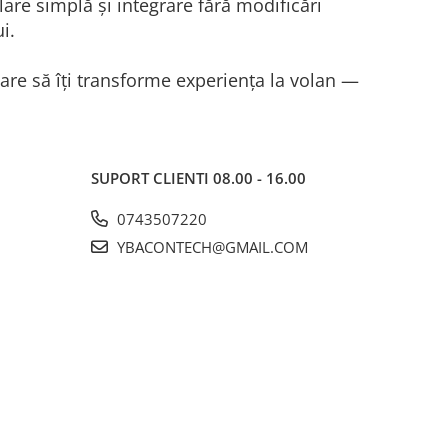
lare simplă și integrare fără modificări
i.
care să îți transforme experiența la volan —
SUPORT CLIENTI
08.00 - 16.00
0743507220
YBACONTECH@GMAIL.COM