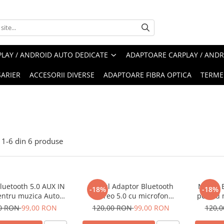
LAY / ANDROID AUTO DEDICATE
ADAPTOARE CARPLAY / ANDR
ARIER
ACCESORII DIVERSE
ADAPTOARE FIBRA OPTICA
TERMEN
1-
6
din
6
produse
luetooth 5.0 AUX IN
Modul Adaptor Bluetooth
Modul B
-18%
-18%
ntru muzica Auto
stereo 5.0 cu microfon
pentru 
al Negru, Plug and
Handsfree pentru muzica
Ford F
00 RON
99,00 RON
120,00 RON
99,00 RON
120,
play, 5V
MP3, apeluri telefonice Ford
Fiesta F