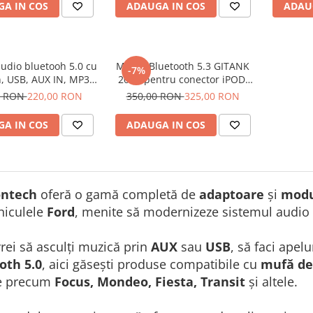
Focus Mondeo C-Max Fiesta
12 V 
A IN COS
ADAUGA IN COS
ADAU
Fusion Gala-xy Transit 12 V DC
Negru 12 pini
udio bluetooh 5.0 cu
Modul Bluetooth 5.3 GITANK
-7%
, USB, AUX IN, MP3,
200A pentru conector iPOD,
, plug and play,
redare muzica, Universal,
0 RON
220,00 RON
350,00 RON
325,00 RON
bil Ford, sunet de
Comenzi de pe volan sau
tate CD, 12V DC
consola
A IN COS
ADAUGA IN COS
ontech
oferă o gamă completă de
adaptoare
și
modu
hiculele
Ford
, menite să modernizeze sistemul audio a
vrei să asculți muzică prin
AUX
sau
USB
, să faci apel
oth 5.0
, aici găsești produse compatibile cu
mufă de 
e precum
Focus, Mondeo, Fiesta, Transit
și altele.