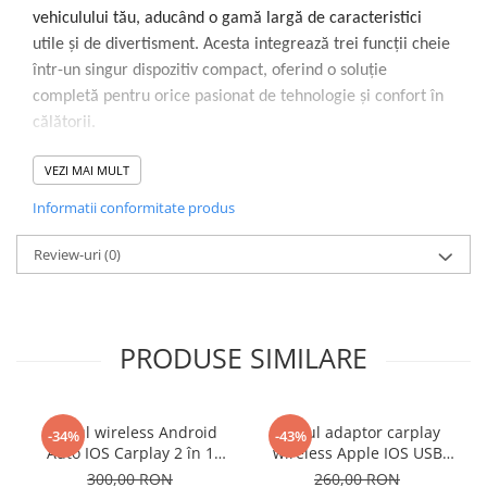
vehiculului tău, aducând o gamă largă de caracteristici
utile și de divertisment. Acesta integrează trei funcții cheie
într-un singur dispozitiv compact, oferind o soluție
completă pentru orice pasionat de tehnologie și confort în
călătorii.
VEZI MAI MULT
Funcționalități principale:
Informatii conformitate produs
Apple CarPlay Wireless
Review-uri
Conectează-ți iPhone-ul la sistemul auto fără cabluri,
(0)
folosind Apple CarPlay Wireless. Accesează aplicațiile
tale preferate, hărți, mesaje, muzică și multe altele
direct pe ecranul mașinii, fără a fi nevoie să conectezi
PRODUSE SIMILARE
un cablu. Experiența de utilizare este rapidă, simplă și
intuitivă, pentru a rămâne conectat în siguranță în
timpul călătoriilor.
Modul wireless Android
Modul adaptor carplay
-34%
-43%
Android Auto Wireless
Auto IOS Carplay 2 în 1
wireless Apple IOS USB
compatibil cu Android și
USB-C negru pentru Iphone
Pentru utilizatorii de Android, modulul oferă suport
300,00 RON
260,00 RON