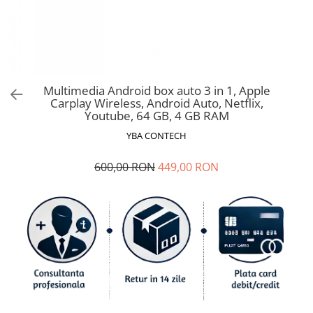
Ford
Renault
Mercedes Benz
Citroen / Peugeot
Nissan
Multimedia Android box auto 3 in 1, Apple
Carplay Wireless, Android Auto, Netflix,
Volvo
Youtube, 64 GB, 4 GB RAM
Jeep / Crysler / Dodge
YBA CONTECH
Subaru
600,00 RON
449,00 RON
Suzuki
Land Rover
Nissan
Opel
Porsche