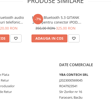
PRODUSE SIMILARE
tiv audio extern, precum
o ridicată, fără zgomote
luetooth audio
Modul Bluetooth 5.3 GITANK
-7%
uri telefonice
200A pentru conector iPOD,
onda Goldwing
redare muzica, Universal,
20,00 RON
350,00 RON
325,00 RON
800
Comenzi de pe volan sau
consola
COS
ADAUGA IN COS
DATE COMERCIALE
 Plata
YBA CONTECH SRL
e Retur
J2023000569045
Produselor
RO47923541
de Retur
Str Zorilor nr 16
Faraoani, Bacău