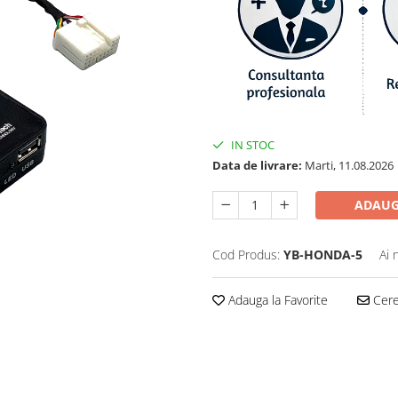
IN STOC
Data de livrare:
Marti, 11.08.2026
ADAUG
Cod Produs:
YB-HONDA-5
Ai 
Adauga la Favorite
Cere 