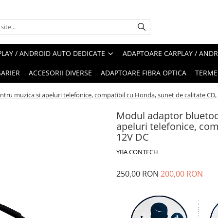
LAY / ANDROID AUTO DEDICATE
ADAPTOARE CARPLAY / ANDR
ARIER
ACCESORII DIVERSE
ADAPTOARE FIBRA OPTICA
TERMEN
ru muzica si apeluri telefonice, compatibil cu Honda, sunet de calitate CD,
Modul adaptor bluetoo
apeluri telefonice, com
12V DC
YBA CONTECH
250,00 RON
200,00 RON