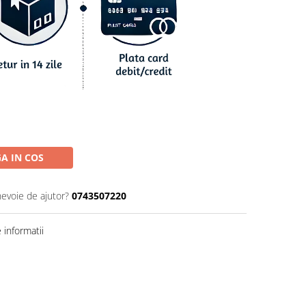
A IN COS
nevoie de ajutor?
0743507220
informatii