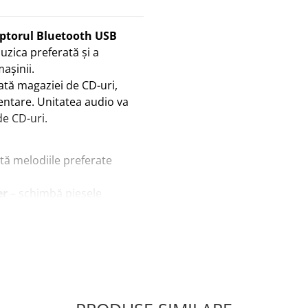
ptorul Bluetooth USB
uzica preferată și a
așinii.
ată magaziei de CD-uri,
entare. Unitatea audio va
e CD-uri.
tă melodiile preferate
er
– schimbă piesele
a-ți lua mâinile de pe
igură o comunicare clară,
 mașinii.
 muzică de pe Flash drive