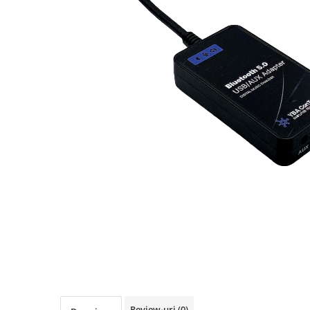
Ford
Renault
Mercedes Benz
Citroen / Peugeot
Nissan
Volvo
Jeep / Crysler / Dodge
Subaru
Suzuki
Land Rover
Nissan
Opel
Porsche
Review-uri
(0)