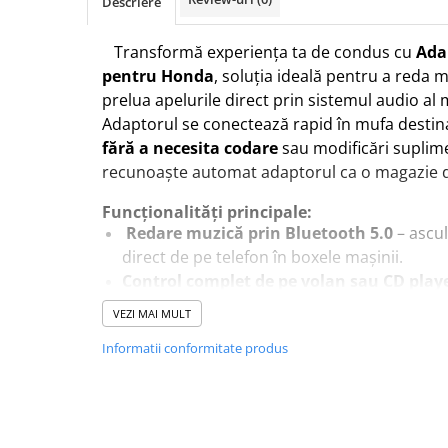
Descriere
Transformă experiența ta de condus cu
Ada
pentru Honda
, soluția ideală pentru a reda m
prelua apelurile direct prin sistemul audio al m
Adaptorul se conectează rapid în mufa destin
fără a necesita codare
sau modificări suplim
recunoaște automat adaptorul ca o magazie d
Funcționalități principale:
Redare muzică prin Bluetooth 5.0
– ascul
direct de pe telefon în boxele mașinii.
Control complet de pe volan sau CD play
înainte/înapoi și gestionează apelurile fără 
VEZI MAI MULT
volan.
Informatii conformitate produs
Apeluri hands-free
– microfonul inclus as
iar sunetul apelurilor se redă în difuzoarele
Port USB pentru stick de memorie
– redă
fără telefon.