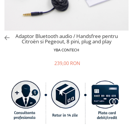
Ford
Renault
Mercedes Benz
Citroen / Peugeot
Adaptor Bluetooth audio / Handsfree pentru
Nissan
Citroën si Pegeout, 8 pini, plug and play
Volvo
YBA CONTECH
Jeep / Crysler / Dodge
239,00 RON
Subaru
Suzuki
Land Rover
Nissan
Opel
Porsche