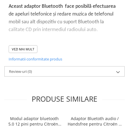
Aceast adaptor Bluetooth face posibilă efectuarea
de apeluri telefonice și redare muzica de telefonul
mobil sau alt dispozitiv cu suport Bluetooth la
calitate CD prin intermediul radioului auto.
Această adaptor Bluetooth se comportă că că și o
VEZI MAI MULT
magaziede CD-uri, mentinand întreaga
Informatii conformitate produs
funcționalitate a mașinii dumneavoastră. Adaptorul
poate fi controlat prin intermediul comenzilor de pe
Review-uri
(0)
volan (dacă există) sau prin intermediul butoanleor
de pe cd player.
Modulul Bluetooth se conectează în priza cu 8 pini
PRODUSE SIMILARE
prezentă în spatele unității audio.
!!! Vă rugăm să verificați prezența prizei cu 8 pini
Modul adaptor bluetooth
Adaptor Bluetoth audio /
din spatele unității audio înainte de a comanda
5.0 12 pini pentru Citroën /
Handsfree pentru Citroën si