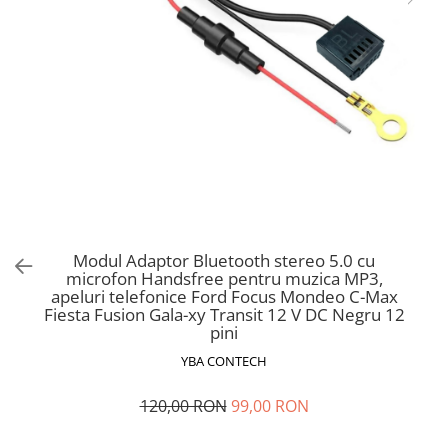
Ford
Renault
Mercedes Benz
Citroen / Peugeot
Nissan
Volvo
Jeep / Crysler / Dodge
Subaru
Suzuki
Modul Adaptor Bluetooth stereo 5.0 cu
microfon Handsfree pentru muzica MP3,
Land Rover
apeluri telefonice Ford Focus Mondeo C-Max
Nissan
Fiesta Fusion Gala-xy Transit 12 V DC Negru 12
pini
Opel
YBA CONTECH
Porsche
120,00 RON
99,00 RON