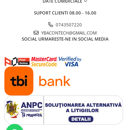
DATE COMERCIALE
SUPORT CLIENTI
08.00 - 16.00
Ce conține pachetul?
📦
✔
Modul Adaptor Bluetooth 5.0
0743507220
Microfon apeluri
YBACONTECH@GMAIL.COM
SOCIAL
URMARESTE-NE IN SOCIAL MEDIA
Modele Ford compatibile:
Ford Focus
(din 2004 încoace)
Ford Mondeo
(din 2002 încoace)
Ford C-Max
(din 2005 încoace)
Ford Fiesta
(din 2005 încoace)
Ford Fusion
(din 2005 încoace)
Ford Gala-XY
(din 2006 încoace)
Ford Transit
(din 2006 încoace)
Radiouri originale compatibile:
Ford 5000C
Ford 6000CD
Sony CD 132
Sony C 214