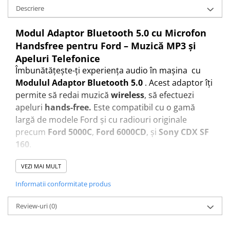
Descriere
Modul Adaptor Bluetooth 5.0 cu Microfon
Handsfree pentru Ford – Muzică MP3 și
Apeluri Telefonice
Îmbunătățește-ți experiența audio în mașina cu
Modulul Adaptor Bluetooth 5.0
. Acest adaptor îți
permite să redai muzică
wireless
, să efectuezi
apeluri
hands-free.
Este compatibil cu o gamă
largă de modele Ford și cu radiouri originale
precum
Ford 5000C
,
Ford 6000CD
, și
Sony CDX SF
160
.
VEZI MAI MULT
✅ Conexiune Bluetooth 5.0 – Rapidă și stabilă
Adaptorul folosește tehnologia
Bluetooth 5.0
Informatii conformitate produs
pentru a asigura o
conexiune rapidă
și
fiabilă
cu
Review-uri
(0)
telefonul tău, oferindu-ți posibilitatea de a reda
muzică wireless
de calitate și de a efectua apeluri