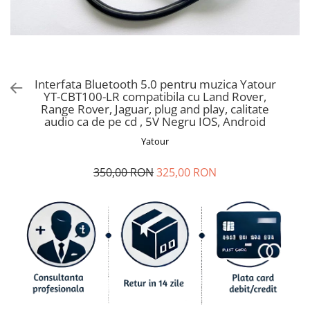
Ford
Renault
Mercedes Benz
Citroen / Peugeot
Interfata Bluetooth 5.0 pentru muzica Yatour
Nissan
YT-CBT100-LR compatibila cu Land Rover,
Volvo
Range Rover, Jaguar, plug and play, calitate
audio ca de pe cd , 5V Negru IOS, Android
Jeep / Crysler / Dodge
Yatour
Subaru
350,00 RON
325,00 RON
Suzuki
Land Rover
Nissan
Opel
Porsche