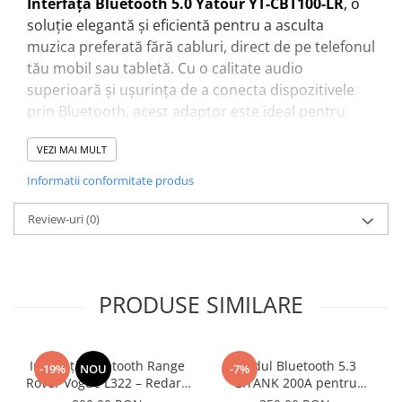
Interfața Bluetooth 5.0 Yatour YT-CBT100-LR
, o
soluție elegantă și eficientă pentru a asculta
muzica preferată fără cabluri, direct de pe telefonul
tău mobil sau tabletă. Cu o calitate audio
superioară și ușurința de a conecta dispozitivele
prin Bluetooth, acest adaptor este ideal pentru
vehiculele compatibile.
VEZI MAI MULT
Informatii conformitate produs
Caracteristici principale
Review-uri
(0)
Conectivitate Bluetooth 5.0 – Viteză și
Stabilitate
Cu tehnologia avansată Bluetooth 5.0, acest
adaptor asigură o conexiune rapidă și stabilă,
PRODUSE SIMILARE
oferindu-ți o experiență de ascultare impecabilă
fără întreruperi. Redă muzică wireless de pe
telefonul mobil sau tabletă direct în sistemul audio
Interfață Bluetooth Range
Modul Bluetooth 5.3
-19%
NOU
-7%
al mașinii tale.
Rover Vogue L322 – Redare
GITANK 200A pentru
Muzică & Apeluri Hands-
conector iPOD, redare