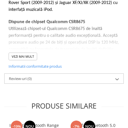
Rover Sport (2009-2012) și Jaguar XF/XJ/XK (2009-2012) cu
interfață muzicală iPod.
Dispune de chipset Qualcomm CSR8675
Utilizează chipset-ul Qualcomm CSR8675 de înaltă
performanță pentru o calitate audio excepțională. Acceptă
procesare audio pe 24 de biți și operațiuni DSP la 120 MHz,
compatibil cu formatele de transmisie de înaltă definiție
APTX/APTX-LL/APTX-HD.
VEZI MAI MULT
Informatii conformitate produs
Plug-and-Play
Conectați adaptorul la portul iPod din compartimentul
Review-uri
(0)
cotierei, asociați dispozitivul Bluetooth și bucurați-vă de
streaming muzical Bluetooth.
Acceptă controlul melodiilor prin butoane de pe volan
PRODUSE SIMILARE
Utilizați butoanele melodiilor de pe volan pentru a
controla melodiile anterioare/următoare.
Interfață Bluetooth Range
Interfata Bluetooth 5.0
-19%
NOU
-7%
NOU
Acceptă comenzi radio CD