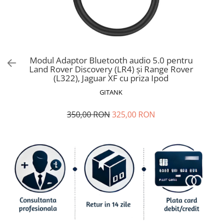
Ford
Renault
Mercedes Benz
Citroen / Peugeot
Modul Adaptor Bluetooth audio 5.0 pentru
Nissan
Land Rover Discovery (LR4) și Range Rover
Volvo
(L322), Jaguar XF cu priza Ipod
Jeep / Crysler / Dodge
GITANK
Subaru
350,00 RON
325,00 RON
Suzuki
Land Rover
Nissan
Opel
Porsche