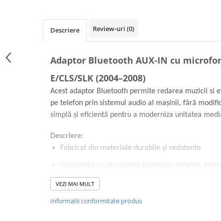
Review-uri
(0)
Descriere
Adaptor Bluetooth AUX-IN cu microfo
E/CLS/SLK (2004–2008)
Acest adaptor Bluetooth permite redarea muzicii si e
pe telefon prin sistemul audio al mașinii, fără modifi
simplă și eficientă pentru a moderniza unitatea medi
Descriere:
Fabricat din materiale durabile și rezistente
Compatibil cu dispozitive Bluetooth (telefon, tabl
Nu limitează funcționalitatea sistemului audio ori
VEZI MAI MULT
Redă muzică de pe smartphone prin boxele origina
Informatii conformitate produs
Permite receptioanrea apleurilor datorita microfo