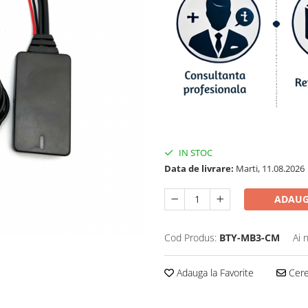
IN STOC
Data de livrare:
Marti, 11.08.2026
ADAUG
Cod Produs:
BTY-MB3-CM
Ai 
Adauga la Favorite
Cere 