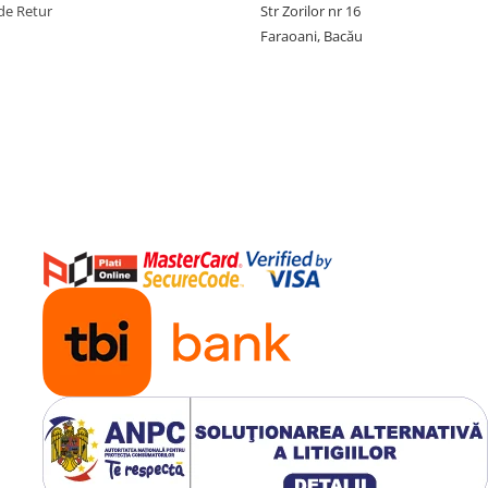
de Retur
Str Zorilor nr 16
Faraoani, Bacău
LK (2004–2008)