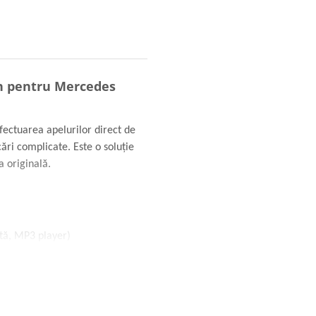
n pentru Mercedes
fectuarea apelurilor direct de
cări complicate. Este o soluție
a originală.
etă, MP3 player)
ginal
le ale mașinii
nului inclus