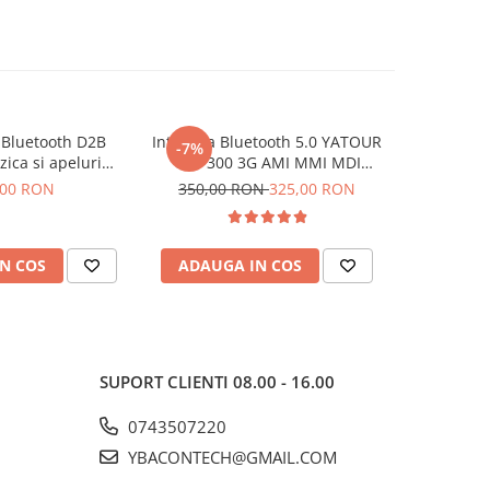
Bluetooth D2B
Interfata Bluetooth 5.0 YATOUR
Interfa
-7%
-19%
ica si apeluri
CBT 300 3G AMI MMI MDI
Mercedes 
u Mercedes-Benz
Negru Volkswagen Audi Skoda
50 Coma
,00 RON
350,00 RON
325,00 RON
800,00
Audio 30 APS /
Mercedes Benz cu port MMI in
Redare 
 2.0 & 2.5
torpedou sau cotiera
N COS
ADAUGA IN COS
ADAUG
SUPORT CLIENTI
08.00 - 16.00
0743507220
YBACONTECH@GMAIL.COM