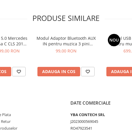
PRODUSE SIMILARE
 unității audio
, firul negru la masă (GND)
rcedes
Modul Adaptor Bluetooth AUX
Modul USB 
NOU
 Bluetooth
sa C CLS 2010
IN pentru muzica 3 pini
pentru muz
 S212) Clasa M
compatibil Mercedes-Benz
Compatibil c
99,00 RON
99,00 RON
699
ru redare audio
S echipate cu
E/CLS/SLK (2004–2008) 12 V DC
Audio 10 / 
terface
COMAND
COS
ADAUGA IN COS
ADAUGA I
a Mercedes-Benz care au
ă.
 3 pini, adaptorul nu va
DATE COMERCIALE
 Plata
YBA CONTECH SRL
e Retur
J2023000569045
Produselor
RO47923541