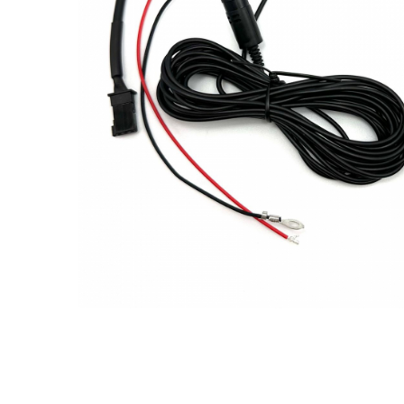
Ford
Renault
Mercedes Benz
Citroen / Peugeot
Nissan
Volvo
Jeep / Crysler / Dodge
Subaru
Suzuki
Land Rover
Nissan
Opel
Porsche