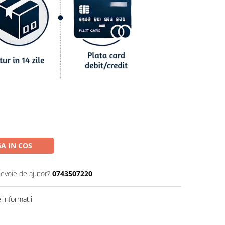
A IN COS
nevoie de ajutor?
0743507220
informatii