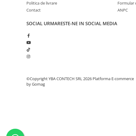
Politica de livrare
Formular 
Compatibil cu versiunile 2.0, 3.0, 4.0
Contact
ANPC
Funcționează pe profil A2DP (streaming audio)
SOCIAL
URMARESTE-NE IN SOCIAL MEDIA
Specificații tehnice:
Material: plastic
Lungime cablu: 20 cm
Alimentare: roșu = 12V ACC+, negru = GND
Conector modul Bluetooth: 3 pini
Compatibilitate: Mercedes-Benz E-Class / CLS / S
©Copyright YBA CONTECH SRL 2026
Platforma E-commerce
by Gomag
Conținut pachet:
1 x Modul adaptor Bluetooth 5.0 cu microfon