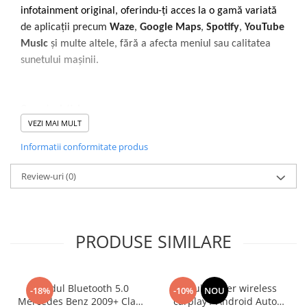
infotainment original, oferindu-ți acces la o gamă variată
de aplicații precum
Waze
,
Google Maps
,
Spotify
,
YouTube
Music
și multe altele, fără a afecta meniul sau calitatea
sunetului mașinii.
Caracteristici:
VEZI MAI MULT
Instalare simplă
: Pachetul include toate cablurile
necesare, iar mufa de alimentare este identică cu cea a
Informatii conformitate produs
vehiculului, eliminând necesitatea modificării instalației
Review-uri
electrice.
(0)
Control din volan și joystick
: Păstrezi controlul complet
asupra navigației și aplicațiilor direct de pe volan și
joystick.
PRODUSE SIMILARE
Compatibilitate cameră marșarier
: Dacă mașina ta are
cameră de marșarier, imaginea va apărea automat pe
Modul Bluetooth 5.0
Modul Becker wireless
ecranul sistemului de navigație.
-18%
-10%
NOU
Mercedes Benz 2009+ Clasa
carplay / Android Auto