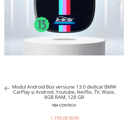
Ford
Renault
Mercedes Benz
Citroen / Peugeot
Nissan
Volvo
Jeep / Crysler / Dodge
Subaru
Suzuki
Land Rover
Modul Android Box versiune 13.0 dedicat BMW
Nissan
CarPlay și Android, Youtube, Netflix, TV, Waze,
8GB RAM, 128 GB
Opel
YBA CONTECH
Porsche
1.199,00 RON