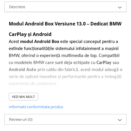
Descriere
Modul Android Box Versiune 13.0 – Dedicat BMW
CarPlay și Android
Acest
modul Android Box
este special conceput pentru a
extinde funcționalitățile sistemului infotainment a mașinii
BMW, oferind o experiență multimedia de top. Compatibil
cu modelele BMW care sunt deja echipate cu
CarPlay
sau
Android Auto
prin cablu din fabrică, acest modul adaugă o
serie de opțiuni inovative și performante pentru a îmbogăți
experiența de conducere.
Performanță puternică:
VEZI MAI MULT
Modulul este echipat cu o
memorie RAM de 8 GB
și o
Informatii conformitate produs
memorie internă de 128 GB
, ceea ce asigură o
Review-uri
(0)
performanță excelentă și o rulare fluidă a aplicațiilor,
inclusiv streaming video și navigație. Mulțumită acestor