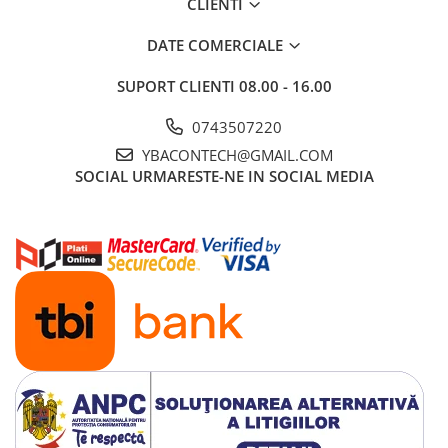
CLIENTI
Maxima, Armada, Patrol SE, NMC Patrol, Qashqai,
Murano, Pathfinder.
DATE COMERCIALE
SUPORT CLIENTI
08.00 - 16.00
Lexus, Toyota, Opel, Saab, radio Pioneer, radio
Clarion. Pentru alte mărci de vehicule, vă rugăm să
0743507220
consultați modelele recomandate din imaginea
YBACONTECH@GMAIL.COM
principală.
SOCIAL
URMARESTE-NE IN SOCIAL MEDIA