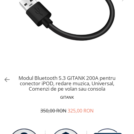
Ford
Renault
Mercedes Benz
Citroen / Peugeot
Nissan
Volvo
Jeep / Crysler / Dodge
Subaru
Suzuki
Modul Bluetooth 5.3 GITANK 200A pentru
conector iPOD, redare muzica, Universal,
Land Rover
Comenzi de pe volan sau consola
Nissan
GITANK
Opel
350,00 RON
325,00 RON
Porsche