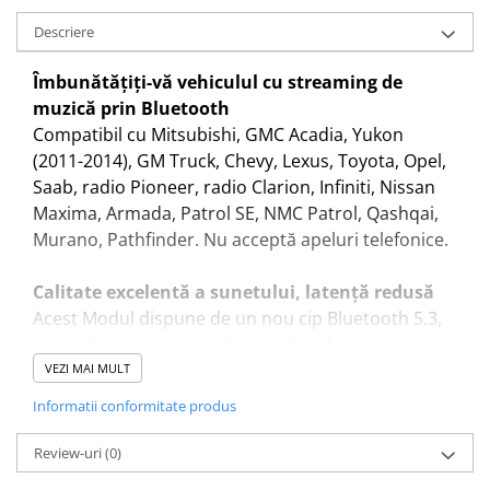
Descriere
Îmbunătățiți-vă vehiculul cu streaming de
muzică prin Bluetooth
Compatibil cu Mitsubishi, GMC Acadia, Yukon
(2011-2014), GM Truck, Chevy, Lexus, Toyota, Opel,
Saab, radio Pioneer, radio Clarion, Infiniti, Nissan
Maxima, Armada, Patrol SE, NMC Patrol, Qashqai,
Murano, Pathfinder. Nu acceptă apeluri telefonice.
Calitate excelentă a sunetului, latență redusă
Acest Modul dispune de un nou cip Bluetooth 5.3,
oferind avantaje semnificative față de versiunea
anterioară Bluetooth 5.0. Acceptă transmisie audio
VEZI MAI MULT
cu latență redusă pe 24 de biți, asigurând o
Informatii conformitate produs
experiență de redare fluidă și oferind o calitate a
sunetului clară și transparentă.
Review-uri
(0)