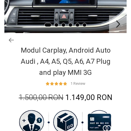
Ford
Renault
Mercedes Benz
Citroen / Peugeot
Nissan
Volvo
Modul Carplay, Android Auto
Jeep / Crysler / Dodge
Audi , A4, A5, Q5, A6, A7 Plug
Subaru
and play MMI 3G
Suzuki
Land Rover
1 Review
Nissan
1.500,00 RON
1.149,00 RON
Opel
Porsche