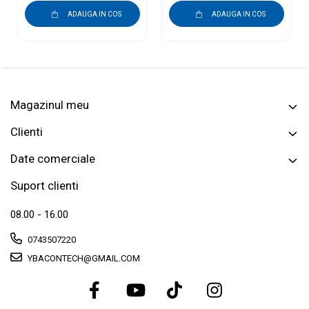
Type C / USB
mașinile care au
ADAUGA IN COS
ADAUGA IN COS
Carplay și Android
auto prin cablu din
fabrică USB, USB-C,
5V, Alb lucios
Magazinul meu
Clienti
Date comerciale
Suport clienti
08.00 - 16.00
0743507220
YBACONTECH@GMAIL.COM