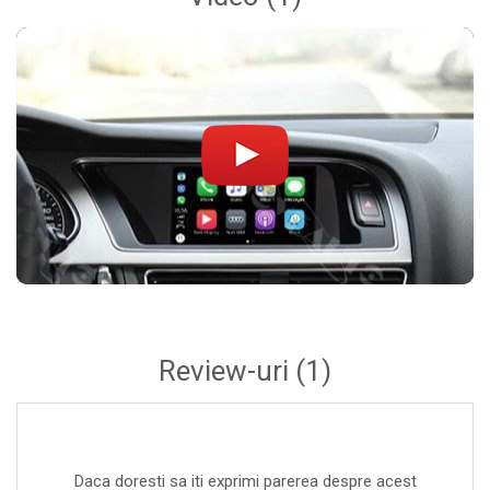
MMI 3G Basic (Entry)
MMI 3G High
MMI 3G Plus
Compatibil cu unitățile OEM fără a afecta
funcționalitatea originală!
Instalare ușoară – Fără modificări hardware
Modulul CarPlay pentru Audi se instalează prin tehnologia
plug & play
, direct în spatele unității multimedia existente.
Nu necesită codare, programare sau modificarea cablajului
original. Toate funcțiile mașinii rămân active.
Instalare rapidă (aprox. 1 oră)
Reversibil 100% (se poate dezinstala oricând)
Review-uri
(1)
Funcții avansate – Integrare completă smartphone
Apple CarPlay Wireless & USB
– Accesează aplicații
iPhone direct pe ecranul mașinii
Daca doresti sa iti exprimi parerea despre acest