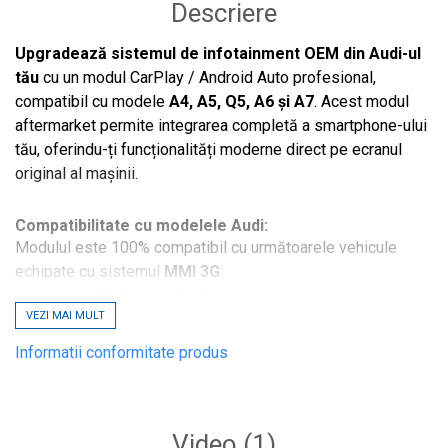
Descriere
Upgradează sistemul de infotainment OEM din Audi-ul
tău
cu un modul CarPlay / Android Auto profesional,
compatibil cu modele
A4, A5, Q5, A6 și A7
. Acest modul
aftermarket permite integrarea completă a smartphone-ului
tău, oferindu-ți funcționalități moderne direct pe ecranul
original al mașinii.
Compatibilitate cu modelele Audi:
Modulul este 100% compatibil cu următoarele vehicule
echipate cu sistemul
MMI 3G
:
Audi A4 B8 (2008–2015)
VEZI MAI MULT
Audi A5 8T (2008–2016)
Audi Q5 8R (2009–2017)
Informatii conformitate produs
Audi A6 C7 (2012–2015)
Audi A7 (2012–2015)
Video
(1)
Sisteme multimedia suportate: