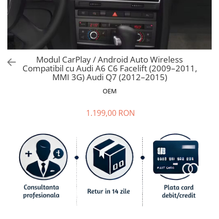
Ford
Renault
Mercedes Benz
Citroen / Peugeot
Modul CarPlay / Android Auto Wireless
Nissan
Compatibil cu Audi A6 C6 Facelift (2009–2011,
Volvo
MMI 3G) Audi Q7 (2012–2015)
Jeep / Crysler / Dodge
OEM
Subaru
1.199,00 RON
Suzuki
Land Rover
Nissan
Opel
Porsche