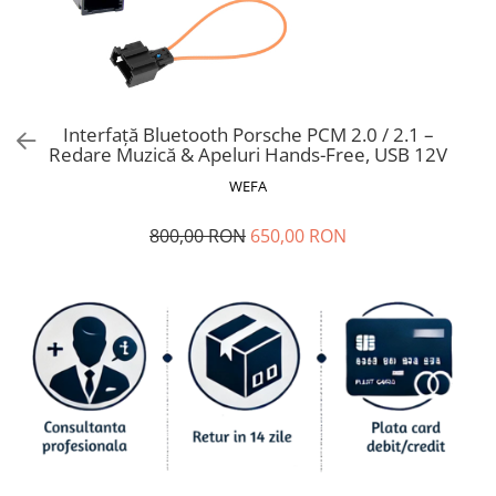
Ford
Renault
Mercedes Benz
Citroen / Peugeot
Interfață Bluetooth Porsche PCM 2.0 / 2.1 –
Nissan
Redare Muzică & Apeluri Hands-Free, USB 12V
Volvo
WEFA
Jeep / Crysler / Dodge
800,00 RON
650,00 RON
Subaru
Suzuki
Land Rover
Nissan
Opel
Porsche