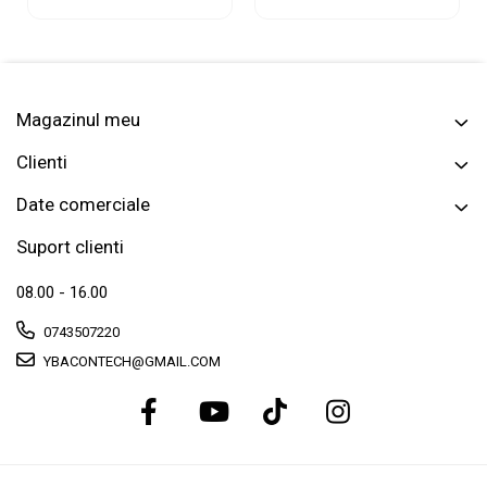
Pini, 12 V DC
and play, sunet de
microfon 5 M AUX IN
calitate cd, 5V, Negru
Magazinul meu
Clienti
Date comerciale
Suport clienti
08.00 - 16.00
0743507220
YBACONTECH@GMAIL.COM