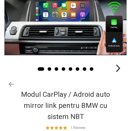
Ford
Renault
Mercedes Benz
Citroen / Peugeot
Nissan
Volvo
Jeep / Crysler / Dodge
Subaru
Suzuki
Land Rover
Nissan
Modul CarPlay / Adroid auto
Opel
mirror link pentru BMW cu
Porsche
sistem NBT
1 Review