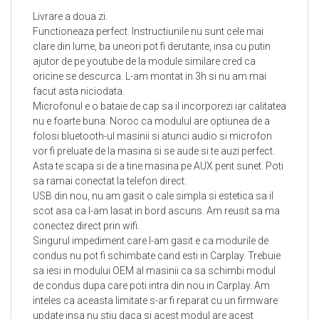
Livrare a doua zi.
4. Instalare simpla:
Modulul se conecteaza direct in
Functioneaza perfect. Instructiunile nu sunt cele mai
spatele unitatii de infotainment existente, toate conexiunile
clare din lume, ba uneori pot fi derutante, insa cu putin
fiind plug and play. Nu este necesara modificarea cablurilor
ajutor de pe youtube de la module similare cred ca
sau a unitatii originale.
oricine se descurca. L-am montat in 3h si nu am mai
facut asta niciodata.
5. Control prin comenzile existente:
Comenzile de pe
Microfonul e o bataie de cap sa il incorporezi iar calitatea
nu e foarte buna. Noroc ca modulul are optiunea de a
volan si cele de pe consola centrala raman active,
folosi bluetooth-ul masinii si atunci audio si microfon
permitandu-va sa navigati intre aplicatii si functii fara a va
vor fi preluate de la masina si se aude si te auzi perfect.
distrage atentia de la drum.
Asta te scapa si de a tine masina pe AUX pent sunet. Poti
sa ramai conectat la telefon direct.
6. Control vocal:
Printr-o simpla apasare a unui buton,
USB din nou, nu am gasit o cale simpla si estetica sa il
aveti acces la functionalitatea de control vocal, permitandu-
scot asa ca l-am lasat in bord ascuns. Am reusit sa ma
va sa utilizati aplicatii si sa efectuati apeluri hands-free,
conectez direct prin wifi.
Singurul impediment care l-am gasit e ca modurile de
imbunatatind siguranta in timpul condusului.
condus nu pot fi schimbate cand esti in Carplay. Trebuie
sa iesi in modului OEM al masinii ca sa schimbi modul
7. Acces la aplicatii compatibile
: Puteti accesa toate
de condus dupa care poti intra din nou in Carplay. Am
aplicatiile compatibile cu CarPlay sau Android Auto, oferind
inteles ca aceasta limitate s-ar fi reparat cu un firmware
o experienta personalizata si adaptata nevoilor dvs. de
update insa nu stiu daca si acest modul are acest