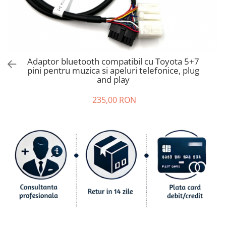
Ford
Renault
Mercedes Benz
Citroen / Peugeot
Adaptor bluetooth compatibil cu Toyota 5+7
Nissan
pini pentru muzica si apeluri telefonice, plug
Volvo
and play
Jeep / Crysler / Dodge
235,00 RON
Subaru
Suzuki
Land Rover
Nissan
Opel
Porsche