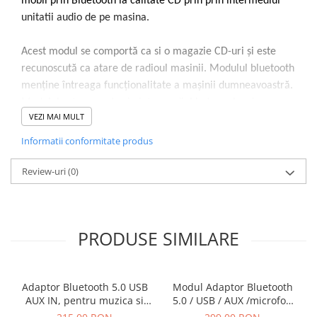
mobil prin Bluetooth la calitate CD prin prin intermediul
unitatii audio de pe masina.
Acest modul se comportă ca si o magazie CD-uri și este
recunoscută ca atare de radioul masinii. Modulul bluetooth
menține întreaga funcționalitate a mașinii dumneavoastră.
Modulul este operat prin intermediul butoanelor de pe
VEZI MAI MULT
volan (dacă există) sau prin intermediul celor de pe cd
player.
Informatii conformitate produs
Conexiune Plug and play
Review-uri
(0)
Modulul se conecteaza in spatele unitatii audio, in priza de
5+7 pini destinata magaziei de cd uri;
Dupa instalare porniti unitatea si selectati cd;
PRODUSE SIMILARE
Observatie!!!
Daca priza destinata magaziei de cd uri este ocupata va
fi necesar sa folositi un cablu Y pentru a putea instala
Adaptor Bluetooth 5.0 USB
Modul Adaptor Bluetooth
acest modul Bluetooth.
AUX IN, pentru muzica si
5.0 / USB / AUX /microfon
Imperechiati telefonul cu modulul bluetooth si redati
apeluri 12 pini Toyota
pentru apeluri compatibil