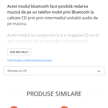
Acest modul bluetooth face posibilă redarea
muzică de pe un telefon mobil prin Bluetooth la
calitate CD prin prin intermediul unitattii audio de
pe masina.
Acest modul se comportă ca si o magazie CD-uri și
este recunoscută ca atare de radioul masinii.
Modulul bluetooth menține întreaga
funcționalitate a mașinii dumneavoastră. Modulul
VEZI MAI MULT
este operat prin intermediul butoanelor de pe
Informatii conformitate produs
volan (dacă există) sau prin intermediul celor de pe
cd player.
Review-uri
(0)
Conexiune Plug and play
Modulul se conecteaza in spatele unitatii audio, in
PRODUSE SIMILARE
priza de 12 pini destinata magaziei de cd uri;
Conectati mufa cu 12 pini si fixati cablul de masa pe
un surub de pe unitatea audio;