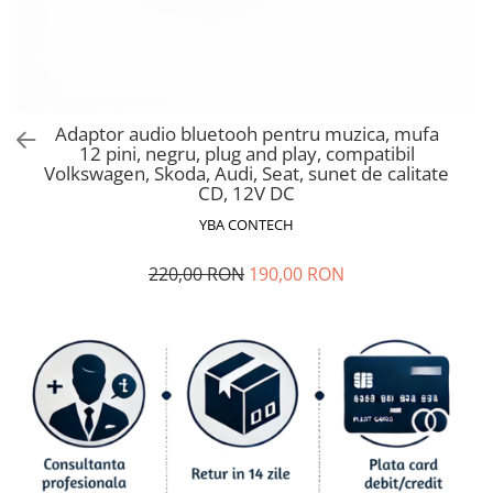
Ford
Renault
Mercedes Benz
Citroen / Peugeot
Adaptor audio bluetooh pentru muzica, mufa
Nissan
12 pini, negru, plug and play, compatibil
Volvo
Volkswagen, Skoda, Audi, Seat, sunet de calitate
CD, 12V DC
Jeep / Crysler / Dodge
YBA CONTECH
Subaru
220,00 RON
190,00 RON
Suzuki
Land Rover
Nissan
Opel
Porsche