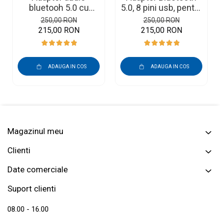
bluetooh 5.0 cu
5.0, 8 pini usb, pentru
microfon, USB, AUX
muzica si apeluri
250,00 RON
250,00 RON
IN, MP3, mufa 12
telefonice Skoda
215,00 RON
215,00 RON
pini, negru, plug and
Volkswagen Audi
play, compatibil
Seat
Volkswagen, Skoda,
ADAUGA IN COS
ADAUGA IN COS
Audi, Seat, sunet de
calitate CD, 12V DC
Magazinul meu
Clienti
Date comerciale
Suport clienti
08.00 - 16.00