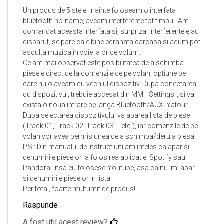
Mercedes Benz
2009-2016
Un produs de 5 stele. Inainte foloseam o interfata
bluetooth no-name, aveam interferente tot timpul. Am
Inainte de a comanda va rugam sa va asigurati priza MMI,
comandat aceasta interfata si, surpriza, interferentele au
MDI este prezenta cotiera sau in torpedoul masinii.
disparut, se pare ca e bine ecranata carcasa si acum pot
asculta muzica in voie la orice volum.
Ce am mai observat este posibilitatea de a schimba
NU ESTE COMAPTIBIL CU
piesele direct de la comenzile de pe volan, optiune pe
SISTEMELE MMI 2G
care nu o aveam cu vechiul dispozitiv. Dupa conectarea
cu dispozitivul, trebuie accesat din MMI "Settings", si va
exista o noua intrare pe langa Bluetooth/AUX: Yatour.
Dupa selectarea dispozitivului va aparea lista de piese
(Track 01, Track 02, Track 03 ... etc.), iar comenzile de pe
volan vor avea permisiunea de a schimba/derula piesa.
P.S.: Din manualul de instructiuni am inteles ca apar si
denumirile pieselor la folosirea aplicatiei Spotify sau
Pandora, insa eu folosesc Youtube, asa ca nu imi apar
si denumirile pieselor in lista.
Per total, foarte multumit de produs!
Raspunde
A fost util acest review?