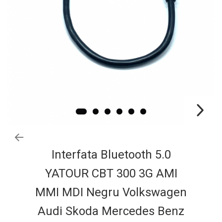
Ford
Renault
Mercedes Benz
Citroen / Peugeot
Nissan
Volvo
Jeep / Crysler / Dodge
Subaru
Suzuki
Land Rover
Interfata Bluetooth 5.0
Nissan
Opel
YATOUR CBT 300 3G AMI
Porsche
MMI MDI Negru Volkswagen
Audi Skoda Mercedes Benz