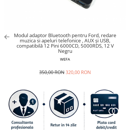
Ford
Renault
Mercedes Benz
Citroen / Peugeot
Modul adaptor Bluetooth pentru Ford, redare
Nissan
muzica si apeluri telefonice , AUX și USB,
Volvo
compatibilă 12 Pini 6000CD, 5000RDS, 12 V
Negru
Jeep / Crysler / Dodge
WEFA
Subaru
350,00 RON
320,00 RON
Suzuki
Land Rover
Nissan
Opel
Porsche