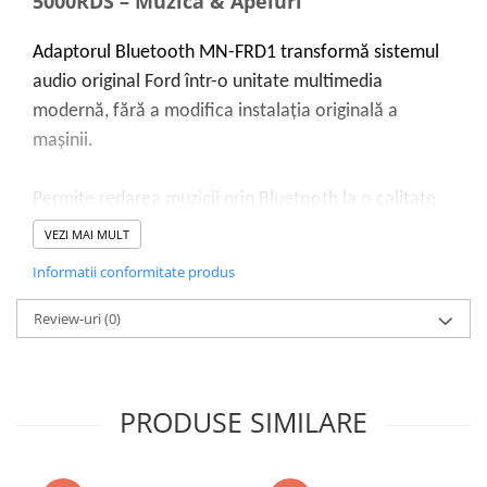
5000RDS – Muzică & Apeluri
Adaptorul Bluetooth MN-FRD1 transformă sistemul
audio original Ford într-o unitate multimedia
modernă, fără a modifica instalația originală a
mașinii.
Permite redarea muzicii prin Bluetooth la o calitate
CD și efectuarea de apeluri hands-free, folosind
VEZI MAI MULT
radioul și butoanele de pe volan. De asemenea, oferă
Informatii conformitate produs
conexiune AUX și port USB pentru stick-uri de
memorie și încărcare rapidă.
Review-uri
(0)
Compatibilitate:
PRODUSE SIMILARE
Unitati auto Ford originale: 4050 RDS EON, MD4500,
CDR4600, 5000RDS EON, 6000CD RDS, 6000CD RDS
EON, 6000 MNE MP3, 6000CD MP3, 7000RDS EON,