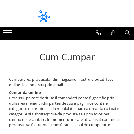
Module bluetooth dedicate
Module CarPlay / Android Auto Dedicate
Volkswagen
Audi
Pioneer
BMW
Mitsubishi
Mazda
Cum Cumpar
Audi
Mercedes Benz
Skoda
Volkswagen
Seat
Volvo
Cumpararea produselor din magazinul nostru o puteti face
online, telefonic sau prin email.
Toyota
Comanda online
Fiat / Alfa Romeo / Lancia
Produsul pe care doriti sa il comandati poate fi gasit fie prin
utilizarea meniului din partea de sus a paginii ce contine
Honda
categoriile de produse, din meniul din partea dreapta cu toate
categoriile si subcategoriile de produse sau prin folosirea
Mazda
campului de cautare. In momentul in care ati apasat comanda
BMW
produsul va fi automat transferat in cosul de cumparaturi.