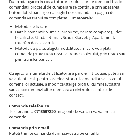
Ford
Dupa adaugarea in cos a tuturor produselor pe care doriti sa le
comandati, procesul de cumparare se continua prin apasarea
Renault
butonului si parcurgerea paginii de comanda. In pagina de
comanda va trebui sa completati urmatoarele:
Mercedes Benz
Metoda de livrare
Citroen / Peugeot
Datele comenzii: Nume si prenume, Adresa complete (Judet,
Localitate, Strada, Numar, Scara, Bloc, etaj, Apartament,
Nissan
Interfon daca e cazul).
Volvo
Metoda de plata: alegeti modalitatea in care veti plati
comanda (NUMERAR CASC la livrarea coletului, prin CARD sau
Jeep / Crysler / Dodge
prin transfer bancar.
Subaru
Cu ajutorul numelui de utilizator si a parolei introduse, puteti sa
Suzuki
va autentificati pentru a vedea istoricul comenzilor sau stadiul
comenzilor actuale, a modifica/sterge profilul dumneavoastra
Land Rover
sau a face comenzi ulterioare fara a reintroduce datele de
Nissan
contact.
Opel
Comanda telefonica
Telefonand la
0743507220
un agent de vanzari va va prelua
Porsche
comanda.
Comanda prin email
Puteti trimite comanda dumneavostra pe email la