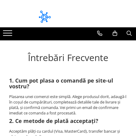
Module bluetooth dedicate
Module CarPlay / Android Auto Dedicate
Volkswagen
Audi
Pioneer
BMW
Mitsubishi
Mazda
Întrebări Frecvente
Audi
Mercedes Benz
Skoda
Volkswagen
Seat
Volvo
1. Cum pot plasa o comandă pe site-ul
vostru?
Toyota
Plasarea unei comenzi este simplă. Alege produsul dorit, adaugă-l
Fiat / Alfa Romeo / Lancia
în coșul de cumpărături, completează detaliile tale de livrare și
plată, și confirmă comanda. Vei primi un email de confirmare
Honda
imediat ce comanda a fost procesată.
Mazda
2. Ce metode de plată acceptați?
BMW
Acceptăm plăți cu cardul (Visa, MasterCard), transfer bancar și