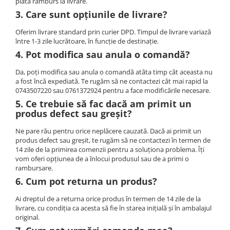
Ford
plata ramburs la livrare.
3. Care sunt opțiunile de livrare?
Renault
Mercedes Benz
Oferim livrare standard prin curier DPD. Timpul de livrare variază
între 1-3 zile lucrătoare, în funcție de destinație.
Citroen / Peugeot
4. Pot modifica sau anula o comandă?
Nissan
Da, poți modifica sau anula o comandă atâta timp cât aceasta nu
Volvo
a fost încă expediată. Te rugăm să ne contactezi cât mai rapid la
0743507220 sau 0761372924 pentru a face modificările necesare.
Jeep / Crysler / Dodge
5. Ce trebuie să fac dacă am primit un
Subaru
produs defect sau greșit?
Suzuki
Ne pare rău pentru orice neplăcere cauzată. Dacă ai primit un
produs defect sau greșit, te rugăm să ne contactezi în termen de
Land Rover
14 zile de la primirea comenzii pentru a soluționa problema. Îți
vom oferi opțiunea de a înlocui produsul sau de a primi o
Nissan
rambursare.
Opel
6. Cum pot returna un produs?
Porsche
Ai dreptul de a returna orice produs în termen de 14 zile de la
livrare, cu condiția ca acesta să fie în starea inițială și în ambalajul
original.