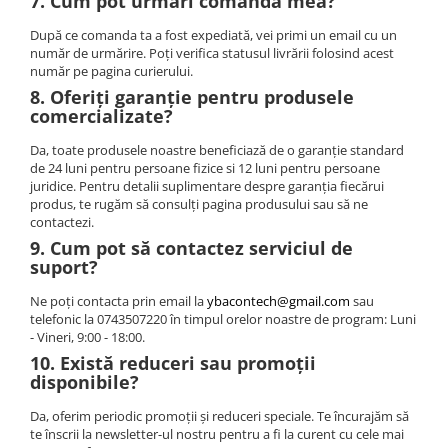
7. Cum pot urmări comanda mea?
După ce comanda ta a fost expediată, vei primi un email cu un
număr de urmărire. Poți verifica statusul livrării folosind acest
număr pe pagina curierului.
8. Oferiți garanție pentru produsele
comercializate?
Da, toate produsele noastre beneficiază de o garanție standard
de 24 luni pentru persoane fizice si 12 luni pentru persoane
juridice. Pentru detalii suplimentare despre garanția fiecărui
produs, te rugăm să consulți pagina produsului sau să ne
contactezi.
9. Cum pot să contactez serviciul de
suport?
Ne poți contacta prin email la
ybacontech@gmail.com
sau
telefonic la 0743507220 în timpul orelor noastre de program: Luni
- Vineri, 9:00 - 18:00.
10. Există reduceri sau promoții
disponibile?
Da, oferim periodic promoții și reduceri speciale. Te încurajăm să
te înscrii la newsletter-ul nostru pentru a fi la curent cu cele mai